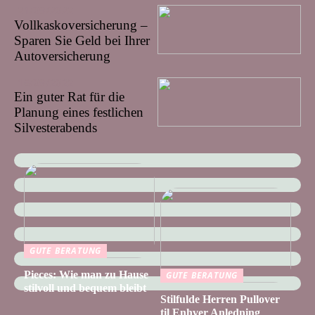
21/09/2022
Vollkaskoversicherung –
Sparen Sie Geld bei Ihrer
Autoversicherung
16/09/2022
Ein guter Rat für die
Planung eines festlichen
Silvesterabends
GUTE BERATUNG
Pieces: Wie man zu Hause
GUTE BERATUNG
stilvoll und bequem bleibt
Stilfulde Herren Pullover
til Enhver Anledning