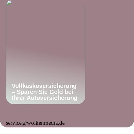
Vollkaskoversicherung
– Sparen Sie Geld bei
Ihrer Autoversicherung
service@wolkenmedia.de