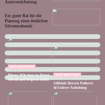
Autoversicherung
16/09/2022
Ein guter Rat für die
Planung eines festlichen
Silvesterabends
GUTE BERATUNG
Pieces: Wie man zu Hause
GUTE BERATUNG
stilvoll und bequem bleibt
Stilfulde Herren Pullover
til Enhver Anledning