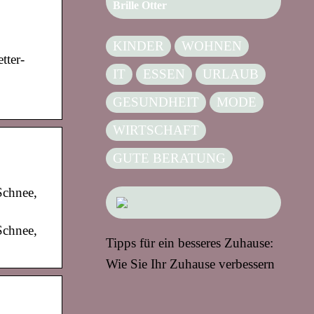
Brille Otter
KINDER
WOHNEN
tter-
IT
ESSEN
URLAUB
GESUNDHEIT
MODE
WIRTSCHAFT
GUTE BERATUNG
Schnee,
Schnee,
Tipps für ein besseres Zuhause:
Wie Sie Ihr Zuhause verbessern