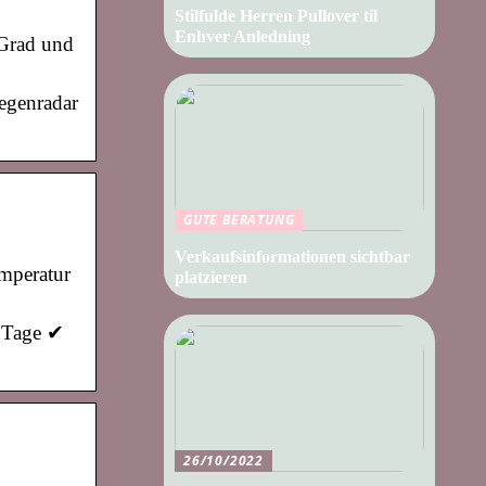
Stilfulde Herren Pullover til
Enhver Anledning
 Grad und
egenradar
GUTE BERATUNG
Verkaufsinformationen sichtbar
emperatur
platzieren
3 Tage ✔
26/10/2022