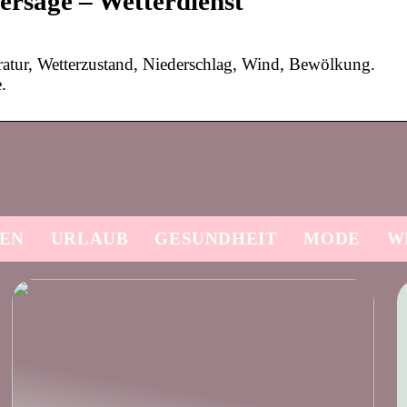
rsage – Wetterdienst
atur, Wetterzustand, Niederschlag, Wind, Bewölkung.
.
SEN
URLAUB
GESUNDHEIT
MODE
W