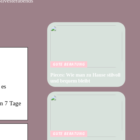
Silvesterabends
GUTE BERATUNG
Pieces: Wie man zu Hause stilvoll
und bequem bleibt
 es
en 7 Tage
GUTE BERATUNG