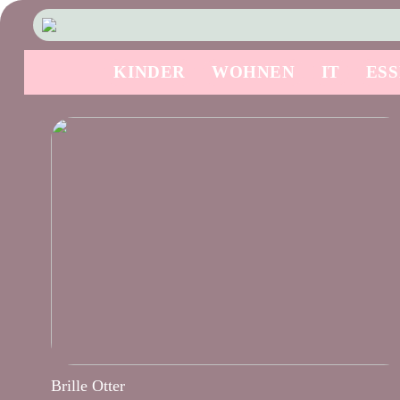
KINDER
WOHNEN
IT
ES
Brille Otter