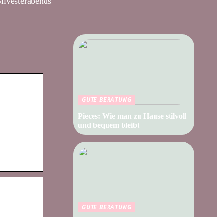
Silvesterabends
GUTE BERATUNG
Pieces: Wie man zu Hause stilvoll
und bequem bleibt
GUTE BERATUNG