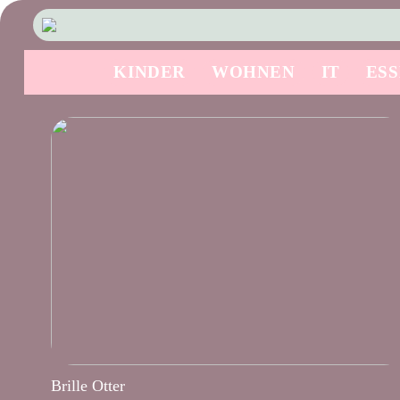
KINDER
WOHNEN
IT
ES
Brille Otter