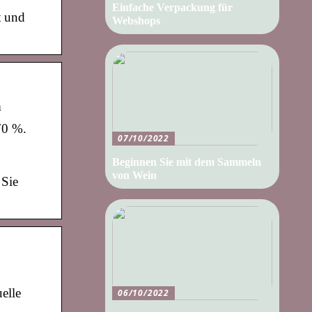
Einfache Verpackung für
t und
Webshops
m
70 %.
07/10/2022
Beginnen Sie mit dem Sammeln
von Wein
 Sie
elle
06/10/2022