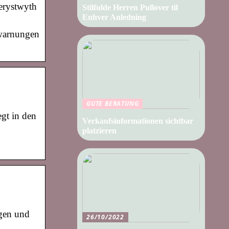
erystwyth
Stilfulde Herren Pullover til
Enhver Anledning
rwarnungen
GUTE BERATUNG
gt in den
Verkaufsinformationen sichtbar
platzieren
rgen und
26/10/2022