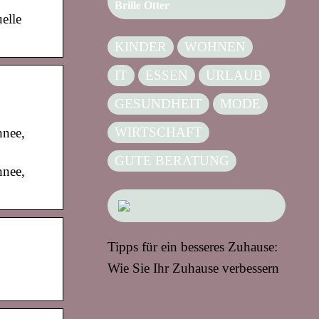
Brille Otter
elle
KINDER
WOHNEN
IT
ESSEN
URLAUB
GESUNDHEIT
MODE
WIRTSCHAFT
hnee,
GUTE BERATUNG
hnee,
Tipps für ein besseres Zuhause:
Wie Sie Ihr Zuhause verbessern