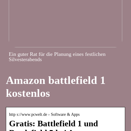
Ein guter Rat für die Planung eines festlichen
Silvesterabends
Amazon battlefield 1
kostenlos
http s://www.pcwelt.de › Software & Apps
Gratis: Battlefield 1 und