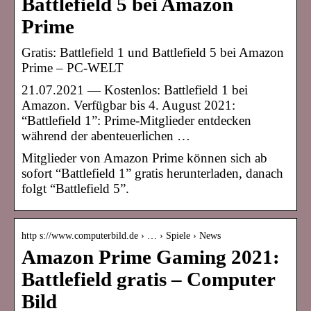
Battlefield 5 bei Amazon
Prime
Gratis: Battlefield 1 und Battlefield 5 bei Amazon
Prime – PC-WELT
21.07.2021 — Kostenlos: Battlefield 1 bei
Amazon. Verfügbar bis 4. August 2021:
“Battlefield 1”: Prime-Mitglieder entdecken
während der abenteuerlichen …
Mitglieder von Amazon Prime können sich ab
sofort “Battlefield 1” gratis herunterladen, danach
folgt “Battlefield 5”.
http s://www.computerbild.de › … › Spiele › News
Amazon Prime Gaming 2021:
Battlefield gratis – Computer
Bild