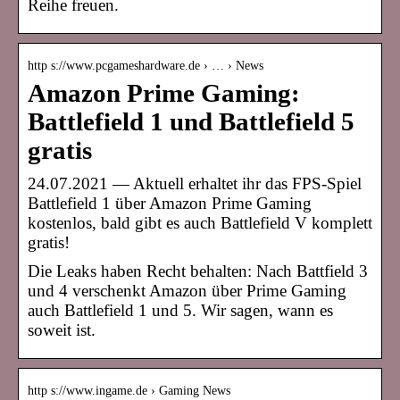
Reihe freuen.
http s://www.pcgameshardware.de › … › News
Amazon Prime Gaming:
Battlefield 1 und Battlefield 5
gratis
24.07.2021 — Aktuell erhaltet ihr das FPS-Spiel
Battlefield 1 über Amazon Prime Gaming
kostenlos, bald gibt es auch Battlefield V komplett
gratis!
Die Leaks haben Recht behalten: Nach Battfield 3
und 4 verschenkt Amazon über Prime Gaming
auch Battlefield 1 und 5. Wir sagen, wann es
soweit ist.
http s://www.ingame.de › Gaming News