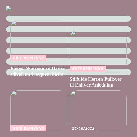
GUTE BERATUNG
Pieces: Wie man zu Hause
GUTE BERATUNG
stilvoll und bequem bleibt
Stilfulde Herren Pullover
til Enhver Anledning
GUTE BERATUNG
26/10/2022