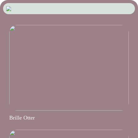
Brille Otter